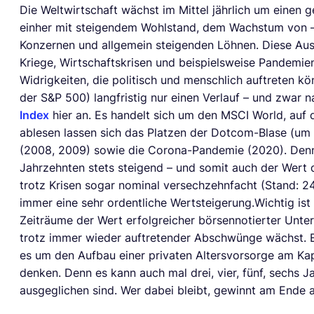
Die Weltwirtschaft wächst im Mittel jährlich um einen g
einher mit steigendem Wohlstand, dem Wachstum von –
Konzernen und allgemein steigenden Löhnen. Diese Au
Kriege, Wirtschaftskrisen und beispielsweise Pandemie
Widrigkeiten, die politisch und menschlich auftreten k
der S&P 500) langfristig nur einen Verlauf – und zwar 
Index
hier an. Es handelt sich um den MSCI World, auf
ablesen lassen sich das Platzen der Dotcom-Blase (um
(2008, 2009) sowie die Corona-Pandemie (2020). Denno
Jahrzehnten stets steigend – und somit auch der Wert d
trotz Krisen sogar nominal versechzehnfacht (Stand: 24.
immer eine sehr ordentliche Wertsteigerung.Wichtig ist
Zeiträume der Wert erfolgreicher börsennotierter Unt
trotz immer wieder auftretender Abschwünge wächst. E
es um den Aufbau einer privaten Altersvorsorge am Kap
denken. Denn es kann auch mal drei, vier, fünf, sechs J
ausgeglichen sind. Wer dabei bleibt, gewinnt am Ende a