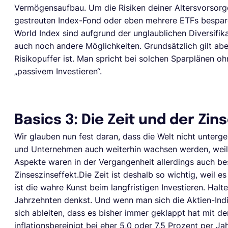
Vermögensaufbau. Um die Risiken deiner Altersvorsorge 
gestreuten Index-Fond oder eben mehrere ETFs bespar
World Index sind aufgrund der unglaublichen Diversifika
auch noch andere Möglichkeiten. Grundsätzlich gilt abe
Risikopuffer ist. Man spricht bei solchen Sparplänen o
„passivem Investieren“.
Basics 3: Die Zeit und der Zin
Wir glauben nun fest daran, dass die Welt nicht unterg
und Unternehmen auch weiterhin wachsen werden, weil
Aspekte waren in der Vergangenheit allerdings auch be
Zinseszinseffekt.Die Zeit ist deshalb so wichtig, weil 
ist die wahre Kunst beim langfristigen Investieren. Halt
Jahrzehnten denkst. Und wenn man sich die Aktien-Indiz
sich ableiten, dass es bisher immer geklappt hat mit d
inflationsbereinigt bei eher 5,0 oder 7,5 Prozent per Ja