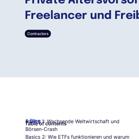
Private Altersvorso
Freelancer und Frei
Contractors
Blog
Basics 1: Wachsende Weltwirtschaft und
Table of contents
Börsen-Crash
Basics 2: Wie ETFs funktionieren und warum