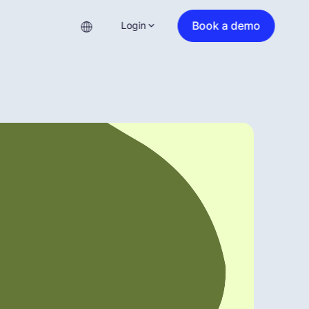
Book a demo
Login