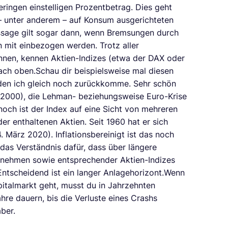
eringen einstelligen Prozentbetrag. Dies geht
 unter anderem – auf Konsum ausgerichteten
ssage gilt sogar dann, wenn Bremsungen durch
n mit einbezogen werden. Trotz aller
önnen, kennen Aktien-Indizes (etwa der DAX oder
nach oben.Schau dir beispielsweise mal diesen
 den ich gleich noch zurückkomme. Sehr schön
 2000), die Lehman- beziehungsweise Euro-Krise
ch ist der Index auf eine Sicht von mehreren
er enthaltenen Aktien. Seit 1960 hat er sich
 März 2020). Inflationsbereinigt ist das noch
 das Verständnis dafür, dass über längere
ernehmen sowie entsprechender Aktien-Indizes
ntscheidend ist ein langer Anlagehorizont.Wenn
italmarkt geht, musst du in Jahrzehnten
ahre dauern, bis die Verluste eines Crashs
ber.