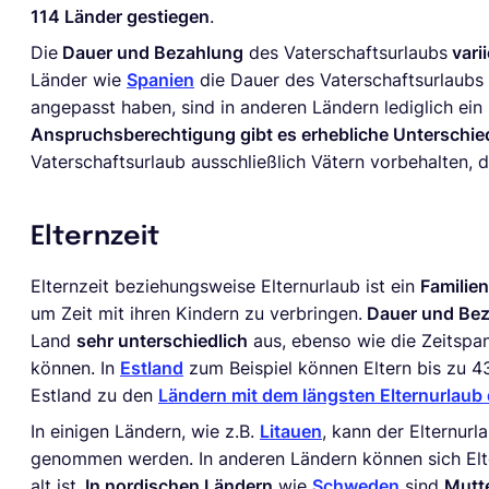
114 Länder gestiegen
.
Die
Dauer und Bezahlung
des Vaterschaftsurlaubs
varii
Länder wie
Spanien
die Dauer des Vaterschaftsurlaubs 
angepasst haben, sind in anderen Ländern lediglich ei
Anspruchsberechtigung gibt es erhebliche Unterschie
Vaterschaftsurlaub ausschließlich Vätern vorbehalten, d
Elternzeit
Elternzeit beziehungsweise Elternurlaub ist ein
Familie
um Zeit mit ihren Kindern zu verbringen.
Dauer und Be
Land
sehr unterschiedlich
aus, ebenso wie die Zeitspan
können. In
Estland
zum Beispiel können Eltern bis zu 4
Estland zu den
Ländern mit dem längsten Elternurlaub 
In einigen Ländern, wie z.B.
Litauen
, kann der Elternurl
genommen werden. In anderen Ländern können sich Elter
alt ist.
In nordischen Ländern
wie
Schweden
sind
Mutte