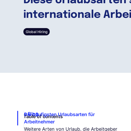
Diese Urlaubsarten 
internationale Arb
Global Hiring
Blog
Die häufigsten Urlaubsarten für
Table of contents
Arbeitnehmer
Weitere Arten von Urlaub, die Arbeitgeber