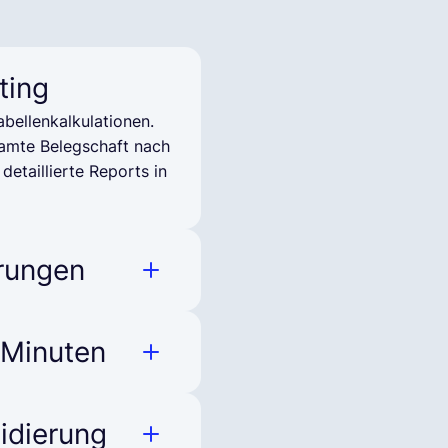
ting
abellenkalkulationen.
esamte Belegschaft nach
detaillierte Reports in
rungen
hn- und
aus Ihrem HRIS/HCM
 Minuten
le und genaue Payroll-
e Ihre Aufmerksamkeit
 Gehaltsabrechnung in
idierung