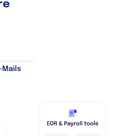
re
-Mails