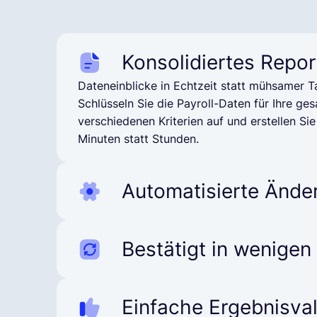
Konsolidiertes Repor
Dateneinblicke in Echtzeit statt mühsamer T
Schlüsseln Sie die Payroll-Daten für Ihre g
verschiedenen Kriterien auf und erstellen Sie 
Minuten statt Stunden.
Automatisierte Ände
Synchronisieren Sie Änderungen, die Ihre Lo
Gehaltsabrechnung betreffen, automatisch 
Bestätigt in wenigen
und über alle Länder hinweg, um eine schnel
Vorbereitung zu gewährleisten.
Sehen Sie auf einen Blick, welche Datensätz
erfordern. So können Sie Änderungen an der
Einfache Ergebnisval
Rekordzeit überprüfen und bestätigen.