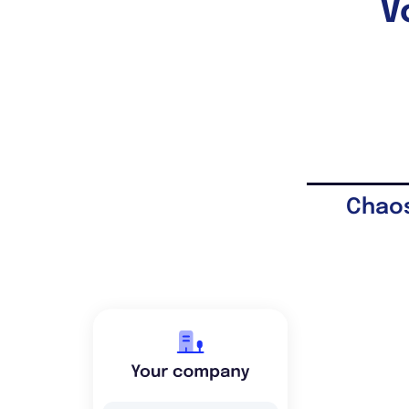
V
Chaos