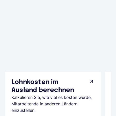
Lohnkosten im
G
Ausland berechnen
A
Kalkulieren Sie, wie viel es kosten würde,
Al
Mitarbeitende in anderen Ländern
Te
einzustellen.
be