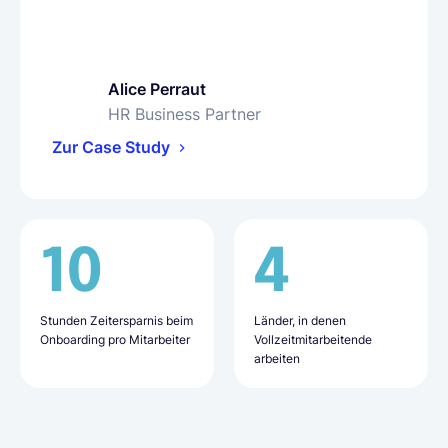
Alice Perraut
Olha Petrenko
Bharat Siyani
HR Business Partner
People Operations Specialist
VP of People
Zur Case Study
Zur Case Study
Zur Case Study
10
16
50%
4
9
20+
Stunden Zeitersparnis beim
Tage für das Onboarding
weniger
Länder, in denen
Länder, in denen
Mitarbeitende, die über
Onboarding pro Mitarbeiter
neuer Mitarbeitender (im
Verwaltungsaufwand
Vollzeitmitarbeitende
Mitarbeitende arbeiten
Lano eingestellt wurden
Durchschnitt)
arbeiten