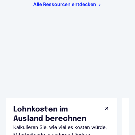
Alle Ressourcen entdecken
Lohnkosten im
G
Ausland berechnen
A
Kalkulieren Sie, wie viel es kosten würde,
Al
Mitarbeitende in anderen Ländern
Te