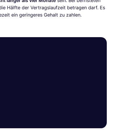
cht länger als vier Monate
sein. Bei befristeten
die Hälfte der Vertragslaufzeit betragen darf. Es
ezeit ein geringeres Gehalt zu zahlen.