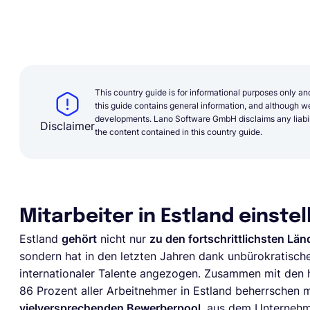
This country guide is for informational purposes only an
this guide contains general information, and although we 
developments. Lano Software GmbH disclaims any liabilit
Disclaimer
the content contained in this country guide.
Mitarbeiter in Estland einstel
Estland
gehört
nicht nur
zu den fortschrittlichsten Län
sondern hat in den letzten Jahren dank unbürokratis
internationaler Talente angezogen. Zusammen mit den h
86 Prozent aller Arbeitnehmer in Estland beherrschen 
vielversprechenden Bewerberpool
, aus dem Unternehm