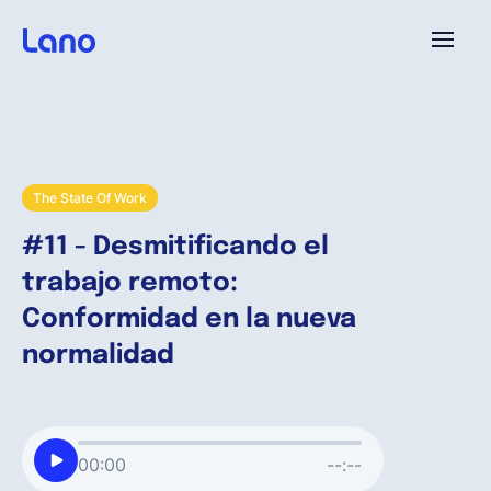
Plataforma
¿Por qué Lano?
The State Of Work
#11 - Desmitificando el
Precios
trabajo remoto:
Conformidad en la nueva
Contenido
normalidad
Empresa
00:00
--:--