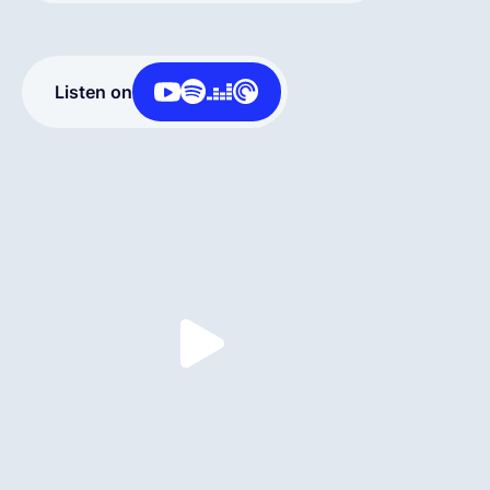
Español
Listen on
Solicita una demo
EOR & Payroll
Contractor Management