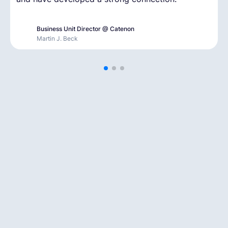
conformidad y los pagos.
Business Unit Director @ Catenon
Paul Arnesen
Gargi Mahapatra
Martin J. Beck
CEO & Founder @ Talentroo
People and Culture Lead @ Hygraph