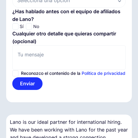
Selecciona una opción
¿Has hablado antes con el equipo de afiliados
de Lano?
Sí
No
Cualquier otro detalle que quieras compartir
(opcional)
Reconozco el contenido de la
Política de privacidad
Enviar
Lano is our ideal partner for international hiring.
Sin duda, se necesita más información sobre
Después de evaluar varias alternativas que operan
We have been working with Lano for the past year
cómo gestionar y afrontar el trabajo a distancia.
con sus propias entidades, elegimos a Lano por
and have developed a strong connection.
su red de socios locales y su experiencia con la