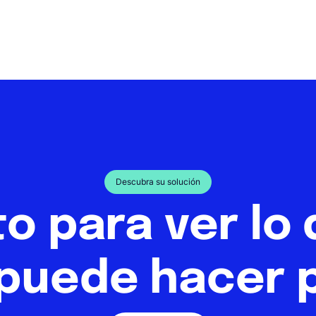
Descubra su solución
to para ver lo
puede hacer p