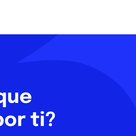
 que
or ti?