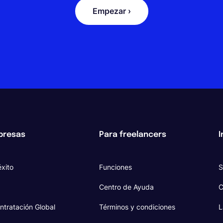
Empezar ›
presas
Para freelancers
I
xito
Funciones
S
Centro de Ayuda
C
ntratación Global
Términos y condiciones
L