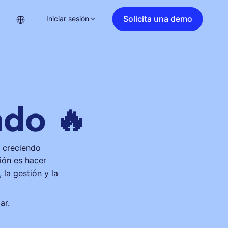
Solicita una demo
Iniciar sesión
do 🔥
 creciendo
ión es hacer
 la gestión y la
ar.