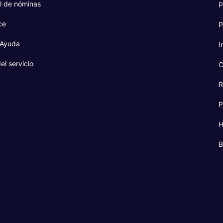
l de nóminas
P
ce
P
 Ayuda
I
el servicio
C
R
P
H
B