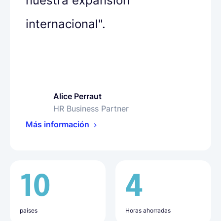
nuestra expansión
internacional".
Alice Perraut
Olha Petrenko
Bharat Siyani
HR Business Partner
People Operations Specialist
VP of People
Más información
Más información
Más información
10
16
50%
4
9
20+
países
Meses
Países
Horas ahorradas
Countries where
Horas ahorradas
employees are based