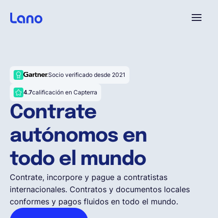
Plataforma
Socio verificado desde 2021
¿Por qué Lano?
4.7
calificación en Capterra
Contrate
Precios
autónomos en
Contenido
todo el mundo
Contrate, incorpore y pague a contratistas
Empresa
internacionales. Contratos y documentos locales
conformes y pagos fluidos en todo el mundo.