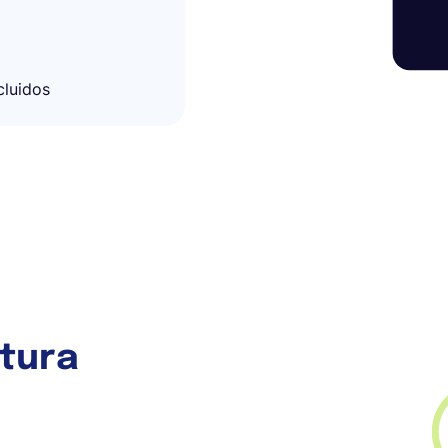
cluidos
ctura