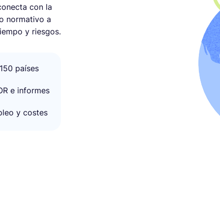
conecta con la
to normativo a
tiempo y riesgos.
 150 países
OR e informes
pleo y costes