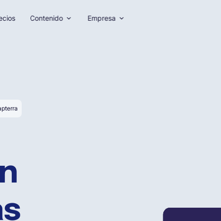
ecios
Contenido
Empresa
apterra
ón
as