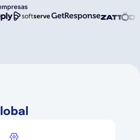
 empresas
global