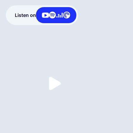
Deutsch
Listen on
Demo buchen
EOR & Payroll
Contractor Management