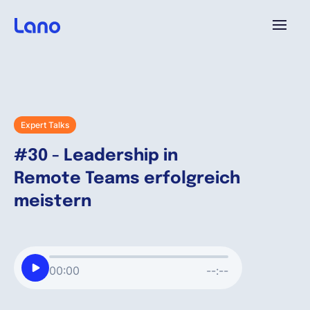
Plattform
Warum Lano?
Expert Talks
#30 - Leadership in
Preise
Remote Teams erfolgreich
meistern
Ressourcen
Unternehmen
00:00
--:--