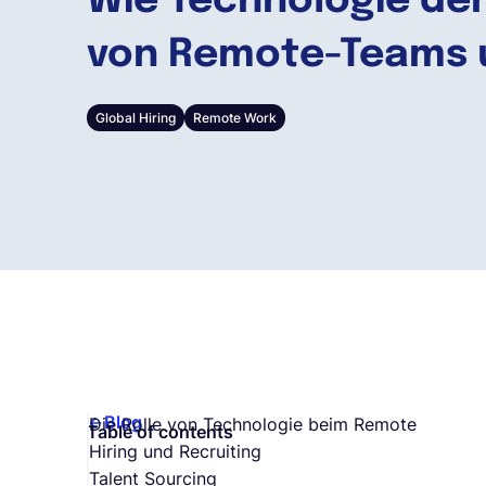
Wie Technologie de
von Remote-Teams 
Global Hiring
Remote Work
Blog
Die Rolle von Technologie beim Remote
Table of contents
Hiring und Recruiting
Talent Sourcing