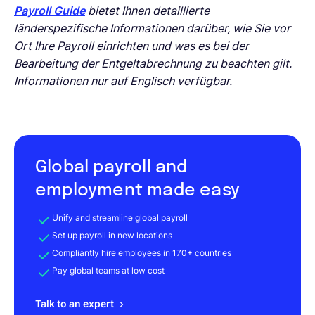
Payroll Guide
bietet Ihnen detaillierte
länderspezifische Informationen darüber, wie Sie vor
Ort Ihre Payroll einrichten und was es bei der
Bearbeitung der Entgeltabrechnung zu beachten gilt.
Informationen nur auf Englisch verfügbar.
Global payroll and
employment made easy
Unify and streamline global payroll
Set up payroll in new locations
Compliantly hire employees in 170+ countries
Pay global teams at low cost
Talk to an expert