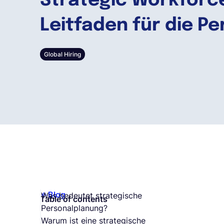
Strategic Workforce
Leitfaden für die P
Global Hiring
Blog
Was bedeutet strategische
Table of contents
Personalplanung?
Warum ist eine strategische