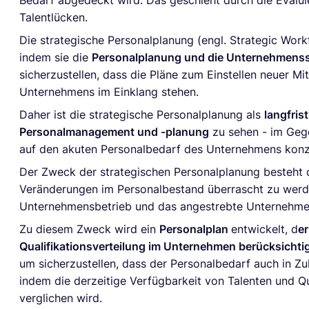
Bedarf abgedeckt wird. Das geschieht durch die Evalui
Talentlücken.
Die strategische Personalplanung (engl. Strategic Workf
indem sie die
Personalplanung und die Unternehmenss
sicherzustellen, dass die Pläne zum Einstellen neuer Mit
Unternehmens im Einklang stehen.
Daher ist die strategische Personalplanung als
langfris
Personalmanagement und -planung
zu sehen - im Gege
auf den akuten Personalbedarf des Unternehmens konz
Der Zweck der strategischen Personalplanung besteht d
Veränderungen im Personalbestand überrascht zu werde
Unternehmensbetrieb und das angestrebte Unternehm
Zu diesem Zweck wird ein
Personalplan
entwickelt, d
er
Qualifikationsverteilung im Unternehmen berücksichti
um sicherzustellen, dass der Personalbedarf auch in Zuk
indem die derzeitige Verfügbarkeit von Talenten und Qu
verglichen wird.