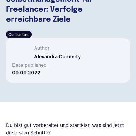
Freelancer: Verfolge
Deutsch
erreichbare Ziele
Contractors
Demo buchen
Author
EOR & Payroll
Alexandra Connerty
Date published
09.09.2022
Contractor Management
Du bist gut vorbereitet und startklar, was sind jetzt
die ersten Schritte?