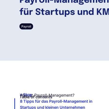
Payroll-Management
für Startups und K
Payroll
Blog
Was ist Payroll-Management?
Table of contents
8 Tipps für das Payroll-Management in
Startups und kleinen Unternehmen