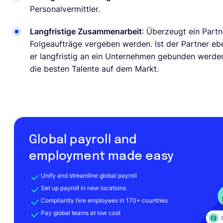
Personalvermittler.
Langfristige Zusammenarbeit
: Überzeugt ein Partn
Folgeaufträge vergeben werden. Ist der Partner eb
er langfristig an ein Unternehmen gebunden werde
die besten Talente auf dem Markt.
Global payroll and
employment made easy
Unify and streamline global payroll
Set up payroll in new locations
Compliantly hire employees in 170+ countries
Pay global teams at low cost