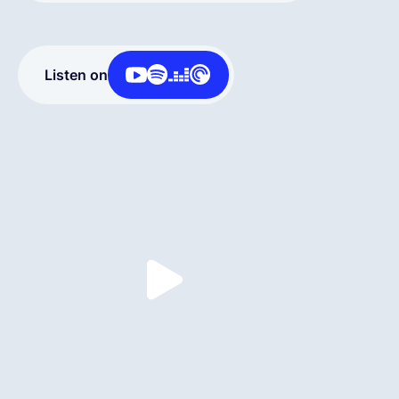
Español
Listen on
Solicita una demo
EOR & Payroll
Contractor Management