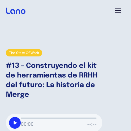
Plataforma
¿Por qué Lano?
The State Of Work
#13 - Construyendo el kit
Precios
de herramientas de RRHH
del futuro: La historia de
Contenido
Merge
Empresa
00:00
--:--