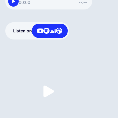
00:00
--:--
Español
Solicita una demo
Listen on
EOR & Payroll
Contractor Management