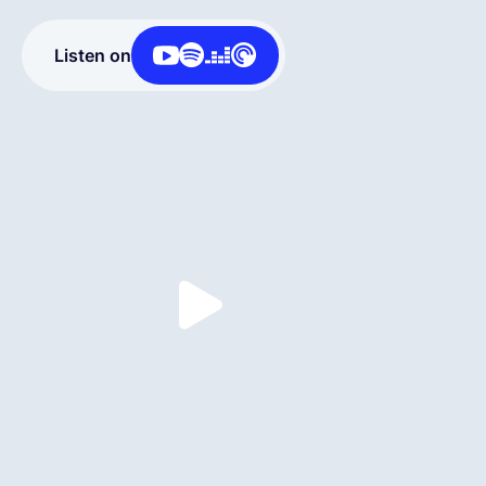
Español
Listen on
Solicita una demo
EOR & Payroll
Contractor Management