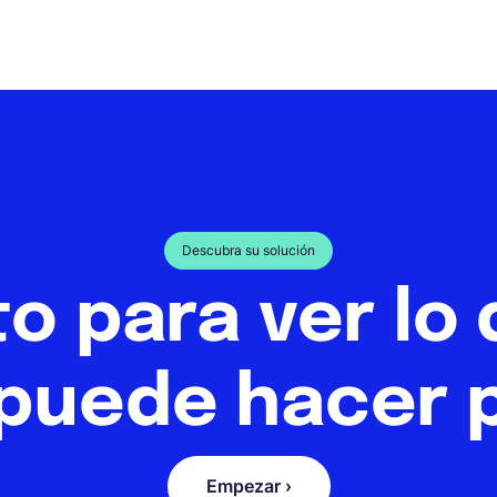
Descubra su solución
to para ver lo
puede hacer p
Empezar ›