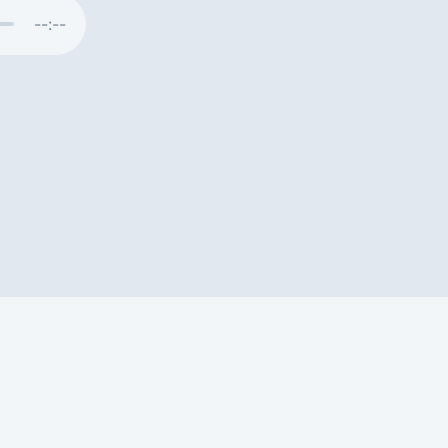
--:--