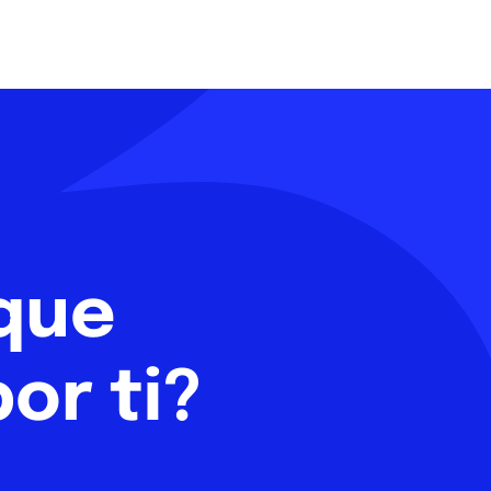
 que
or ti?