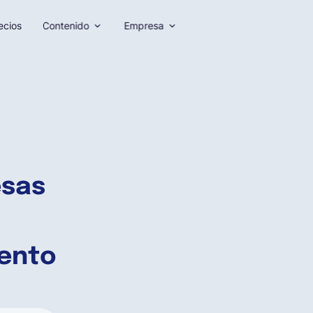
ecios
Contenido
Empresa
esas
iento