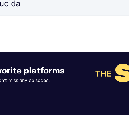
ducida
avorite platforms
on't miss any episodes.