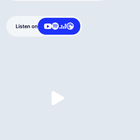
Español
Listen on
Solicita una demo
EOR & Payroll
Contractor Management