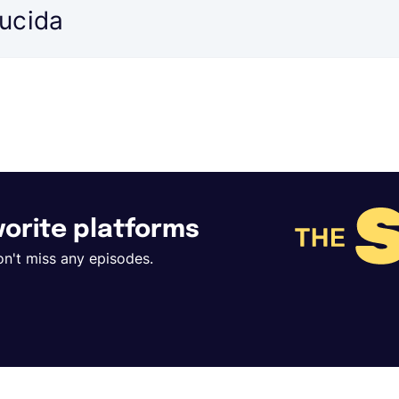
ducida
avorite platforms
on't miss any episodes.