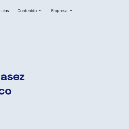
ecios
Contenido
Empresa
casez
ico