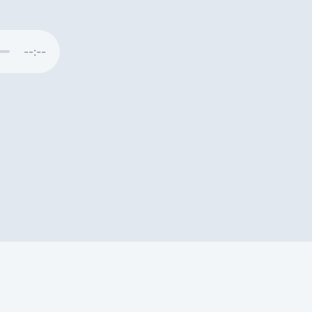
--:--