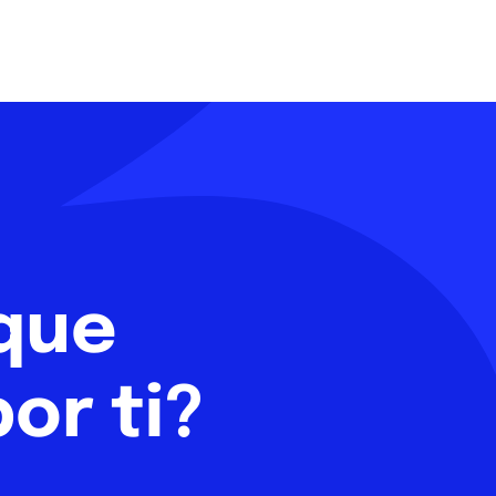
 que
or ti?