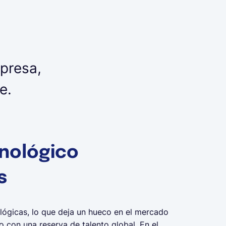
presa,
e.
cnológico
s
ógicas, lo que deja un hueco en el mercado
 con una reserva de talento global. En el