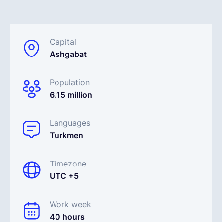
Español
Capital
Ashgabat
Solicita una demo
Population
EOR & Payroll
6.15 million
Contractor Management
Languages
Turkmen
Timezone
UTC +5
Work week
40 hours