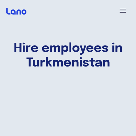
Plataforma
Hire employees in
¿Por qué Lano?
Turkmenistan
Precios
Contenido
Empresa