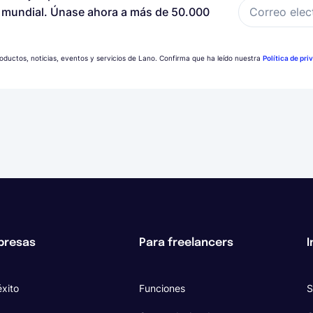
Correo elec
a mundial. Únase ahora a más de 50.000
productos, noticias, eventos y servicios de Lano. Confirma que ha leído nuestra
Política de pri
presas
Para freelancers
I
xito
Funciones
S