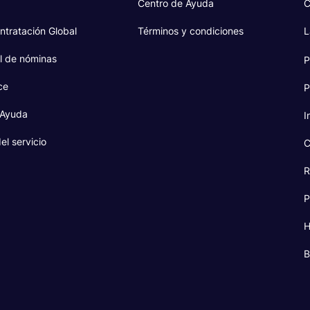
Centro de Ayuda
C
ntratación Global
Términos y condiciones
L
l de nóminas
P
ce
P
 Ayuda
I
el servicio
C
R
P
H
B