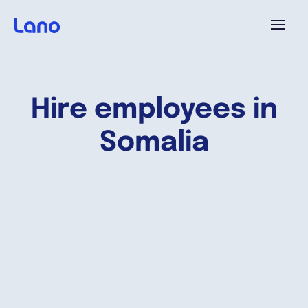
Plataforma
Hire employees in
¿Por qué Lano?
Somalia
Precios
Contenido
Empresa