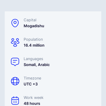
Español
Capital
Mogadishu
Solicita una demo
Population
EOR & Payroll
16.4 million
Contractor Management
Languages
Somali, Arabic
Timezone
UTC +3
Work week
48 hours