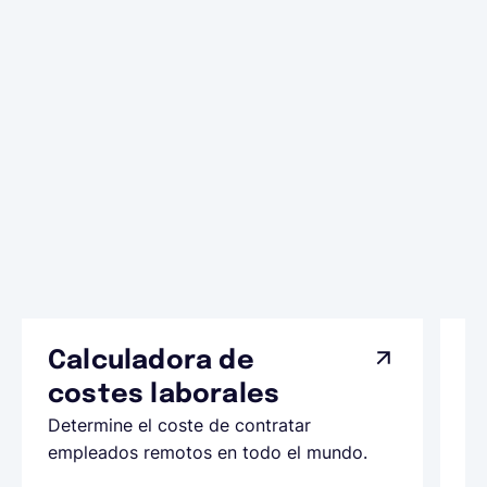
Calculadora de
A
costes laborales
N
Determine el coste de contratar
Ap
empleados remotos en todo el mundo.
co
ll