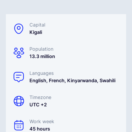
Español
Capital
Kigali
Solicita una demo
Population
EOR & Payroll
13.3 million
Contractor Management
Languages
English, French, Kinyarwanda, Swahili
Timezone
UTC +2
Work week
45 hours