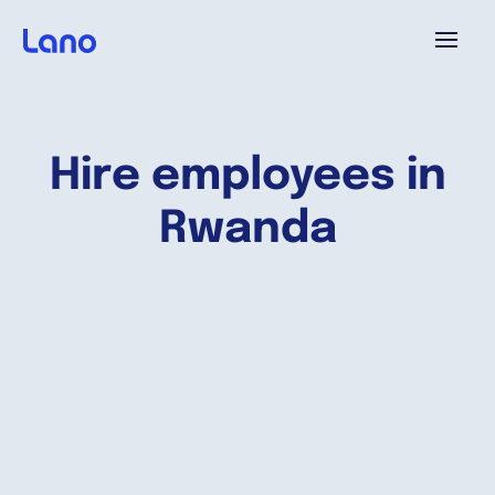
Plataforma
Hire employees in
¿Por qué Lano?
Rwanda
Precios
Contenido
Empresa