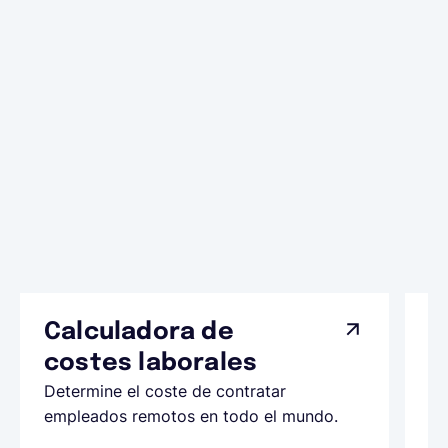
Calculadora de
A
costes laborales
N
Determine el coste de contratar
Ap
empleados remotos en todo el mundo.
co
ll