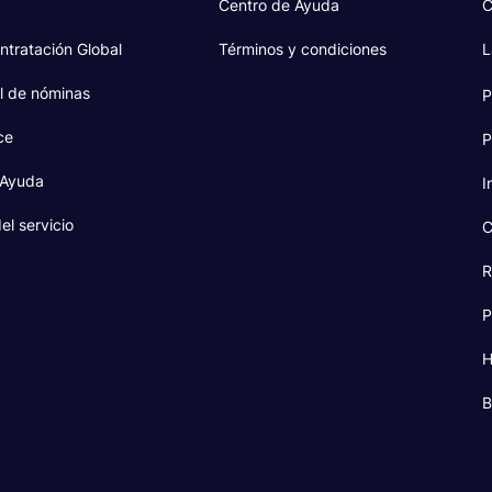
Centro de Ayuda
C
ntratación Global
Términos y condiciones
L
l de nóminas
P
ce
P
 Ayuda
I
el servicio
C
R
P
H
B