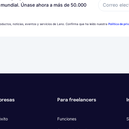
Correo elec
a mundial. Únase ahora a más de 50.000
productos, noticias, eventos y servicios de Lano. Confirma que ha leído nuestra
Política de pri
presas
Para freelancers
I
xito
Funciones
S