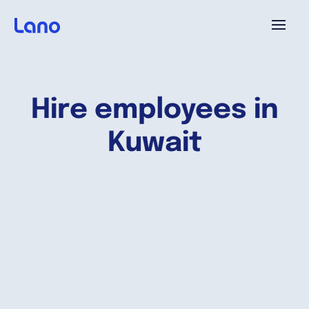
Plataforma
Hire employees in
¿Por qué Lano?
Kuwait
Precios
Contenido
Empresa