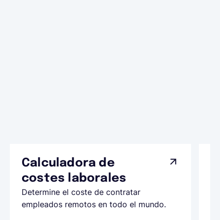
Calculadora de
A
costes laborales
N
Determine el coste de contratar
Ap
empleados remotos en todo el mundo.
co
ll