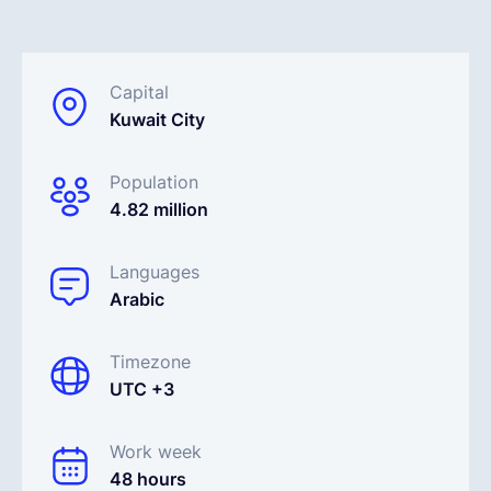
Español
Capital
Kuwait City
Solicita una demo
Population
EOR & Payroll
4.82 million
Contractor Management
Languages
Arabic
Timezone
UTC +3
Work week
48 hours