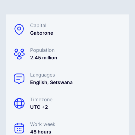
Español
Capital
Gaborone
Solicita una demo
Population
EOR & Payroll
2.45 million
Contractor Management
Languages
English, Setswana
Timezone
UTC +2
Work week
48 hours