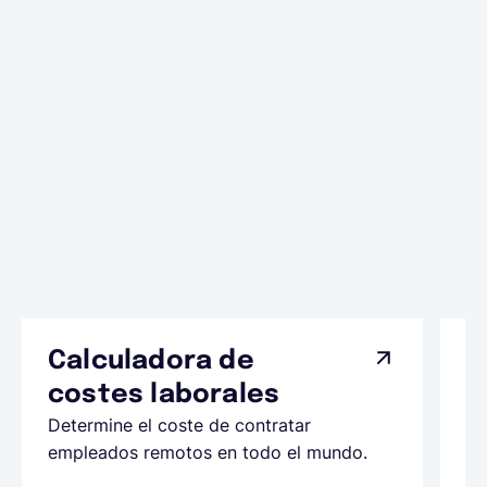
Calculadora de
A
costes laborales
N
Determine el coste de contratar
Ap
empleados remotos en todo el mundo.
co
ll