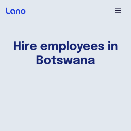
Plataforma
Hire employees in
¿Por qué Lano?
Botswana
Precios
Contenido
Empresa