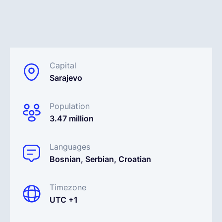
Español
Solicita una demo
Capital
Sarajevo
EOR & Payroll
Population
3.47 million
Contractor Management
Languages
Bosnian, Serbian, Croatian
Timezone
UTC +1