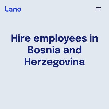
Plataforma
Hire employees in
¿Por qué Lano?
Bosnia and
Precios
Herzegovina
Contenido
Empresa