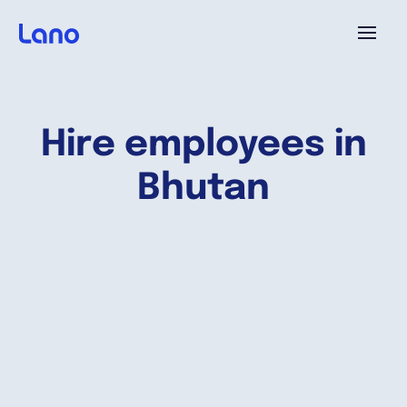
Plataforma
Hire employees in
¿Por qué Lano?
Bhutan
Precios
Contenido
Empresa