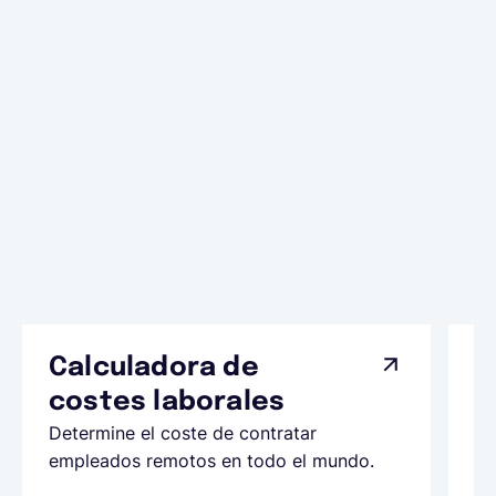
Calculadora de
A
costes laborales
N
Determine el coste de contratar
Ap
empleados remotos en todo el mundo.
co
ll