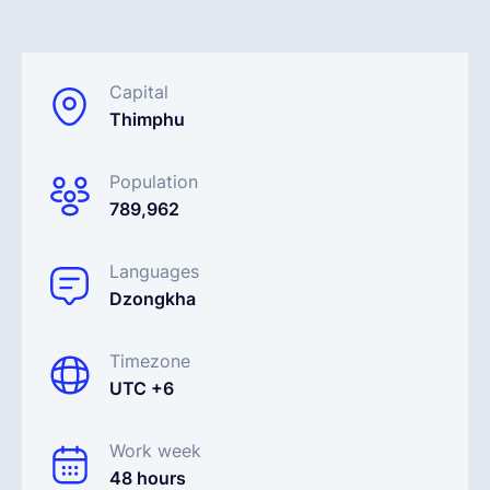
Español
Capital
Thimphu
Solicita una demo
Population
EOR & Payroll
789,962
Contractor Management
Languages
Dzongkha
Timezone
UTC +6
Work week
48 hours