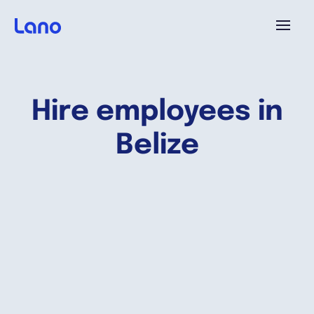
Plataforma
Hire employees in
¿Por qué Lano?
Belize
Precios
Contenido
Empresa