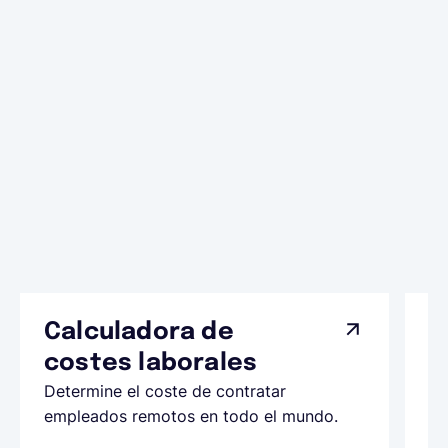
Calculadora de
A
costes laborales
N
Determine el coste de contratar
Ap
empleados remotos en todo el mundo.
co
ll