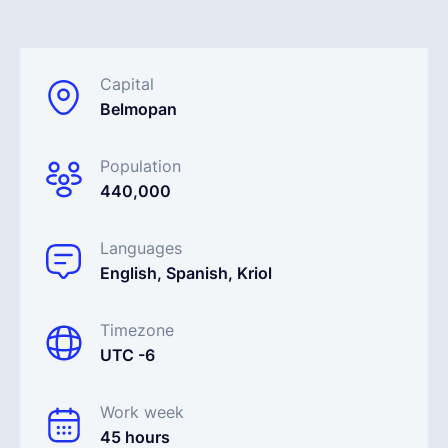
Español
Capital
Belmopan
Solicita una demo
Population
EOR & Payroll
440,000
Contractor Management
Languages
English, Spanish, Kriol
Timezone
UTC -6
Work week
45 hours