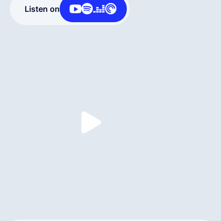
Listen on
Deutsch
Demo buchen
EOR & Payroll
Contractor Management