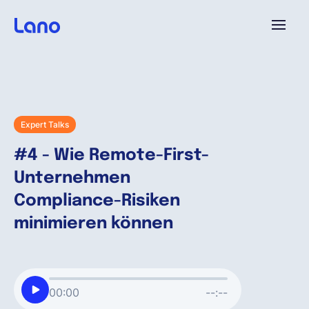
Plattform
Warum Lano?
Expert Talks
#4 - Wie Remote-First-
Preise
Unternehmen
Compliance-Risiken
Ressourcen
minimieren können
Unternehmen
00:00
--:--