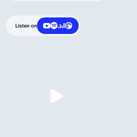
Deutsch
Listen on
Demo buchen
EOR & Payroll
Contractor Management