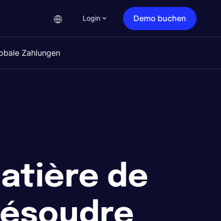
Demo buchen
Login
obale Zahlungen
atière de
résoudre