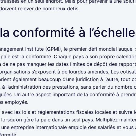
ntralisées en un seul endroit. Mais pour parvenir à une solu
 doivent relever de nombreux défis.
 la conformité à l’échell
anagement Institute (GPMI), le premier défi mondial auquel 
 paie est la conformité. Chaque pays a son propre calendrie
in de ne pas manquer les dates limites de dépôt des rappor
 organisations s’exposent à de lourdes amendes. Les cotisat
arient également beaucoup d’une juridiction à l’autre, tout 
 à l’administration des prestations, sans parler du nombre d’
iquées. Un autre aspect important de la conformité à prend
des employés.
 avec les lois et réglementations fiscales locales et suivr
i lorsqu’on gère la paie dans un seul pays. Multipliez mainte
une entreprise internationale emploie des salariés et vous 
formité.