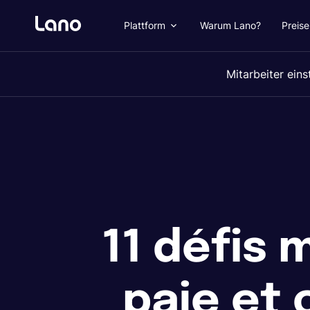
Plattform
Warum Lano?
Preise
Mitarbeiter eins
11 défis
paie et