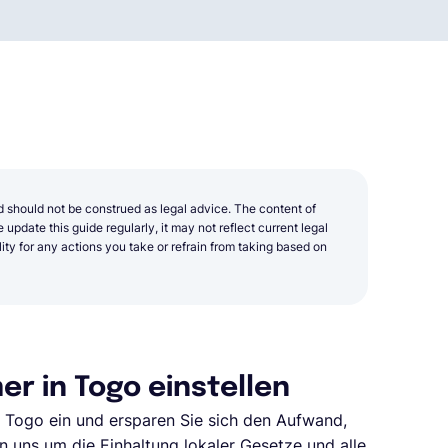
d should not be construed as legal advice. The content of
update this guide regularly, it may not reflect current legal
y for any actions you take or refrain from taking based on
r in Togo einstellen
n Togo ein und ersparen Sie sich den Aufwand,
n uns um die Einhaltung lokaler Gesetze und alle