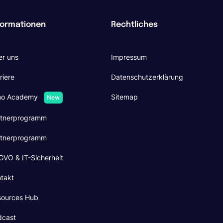
formationen
Rechtliches
r uns
Impressum
riere
Datenschutzerklärung
no Academy
Sitemap
New
rtnerprogramm
rtnerprogramm
VO & IT-Sicherheit
takt
sources Hub
dcast