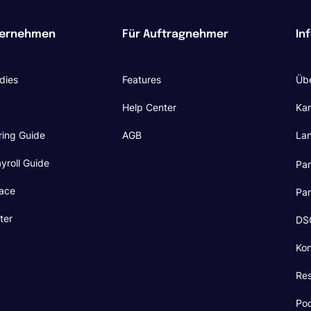
ternehmen
Für Auftragnehmer
In
dies
Features
Übe
Help Center
Kar
ring Guide
AGB
La
yroll Guide
Pa
ace
Pa
ter
DSG
Kon
Re
Po