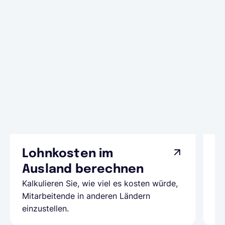
Lohnkosten im
G
Ausland berechnen
A
Kalkulieren Sie, wie viel es kosten würde,
Al
Mitarbeitende in anderen Ländern
Te
einzustellen.
be