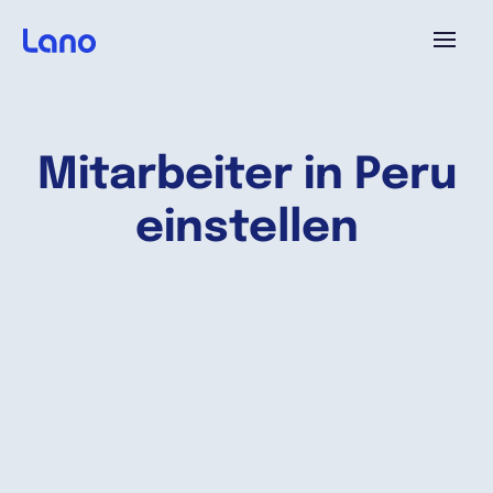
Plattform
Mitarbeiter in Peru
Warum Lano?
einstellen
Preise
Ressourcen
Unternehmen