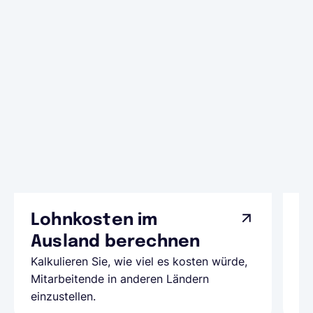
Lohnkosten im
G
Ausland berechnen
A
Kalkulieren Sie, wie viel es kosten würde,
Al
Mitarbeitende in anderen Ländern
Te
einzustellen.
be