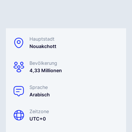
Deutsch
Demo buchen
Hauptstadt
Nouakchott
EOR & Payroll
Bevölkerung
4,33 Millionen
Contractor Management
Sprache
Arabisch
Zeitzone
UTC+0