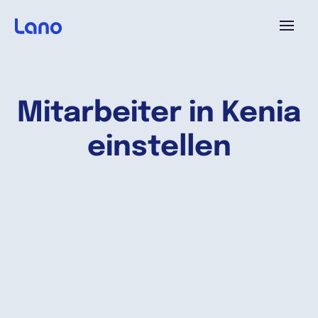
Plattform
Mitarbeiter in Kenia
Warum Lano?
einstellen
Preise
Ressourcen
Unternehmen