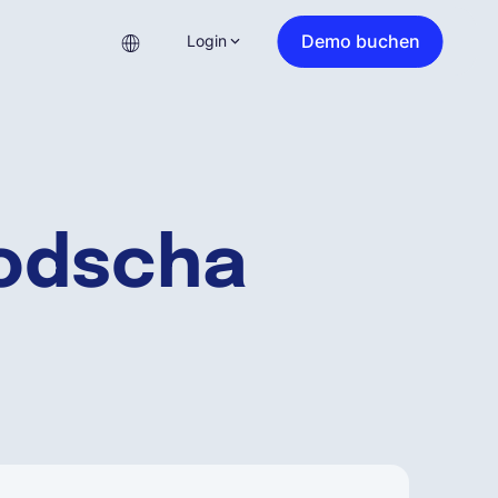
Demo buchen
Login
bodscha