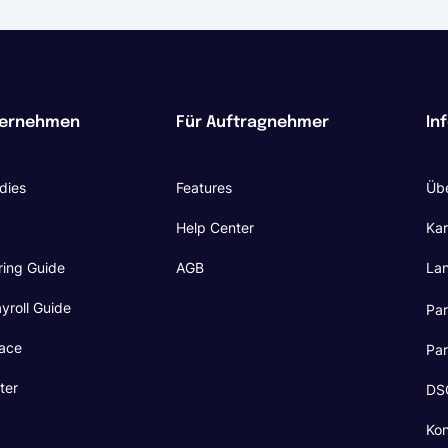
ternehmen
Für Auftragnehmer
In
dies
Features
Übe
Help Center
Kar
ring Guide
AGB
La
yroll Guide
Pa
ace
Pa
ter
DSG
Kon