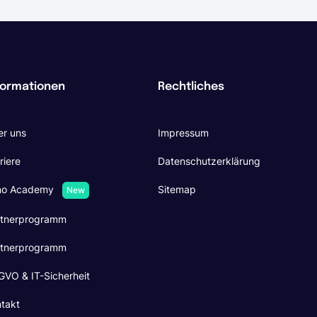
formationen
Rechtliches
r uns
Impressum
riere
Datenschutzerklärung
no Academy
Sitemap
New
rtnerprogramm
rtnerprogramm
VO & IT-Sicherheit
takt