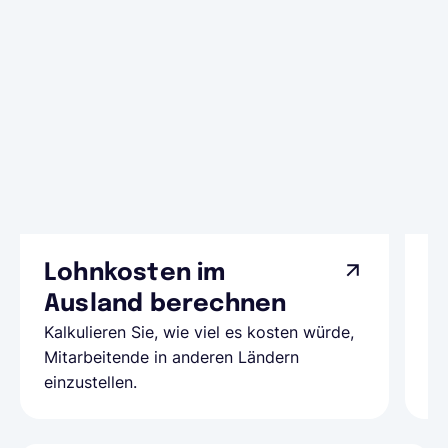
Lohnkosten im
G
Ausland berechnen
A
Kalkulieren Sie, wie viel es kosten würde,
Al
Mitarbeitende in anderen Ländern
Te
einzustellen.
be