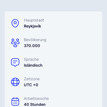
Deutsch
Hauptstadt
Reykjavík
Demo buchen
Bevölkerung
EOR & Payroll
370.000
Contractor Management
Sprache
Isländisch
Zeitzone
UTC +0
Arbeitswoche
40 Stunden