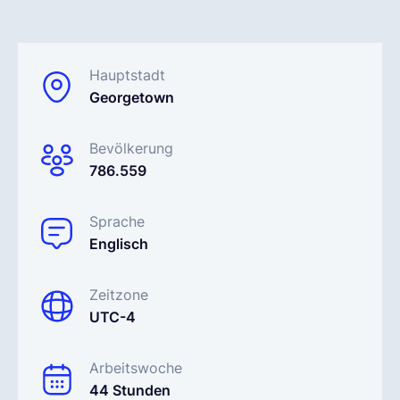
Deutsch
Hauptstadt
Georgetown
Demo buchen
Bevölkerung
EOR & Payroll
786.559
Contractor Management
Sprache
Englisch
Zeitzone
UTC-4
Arbeitswoche
44 Stunden