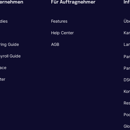
ternehmen
Für Auftragnehmer
In
dies
Features
Übe
Help Center
Kar
ring Guide
AGB
La
yroll Guide
Pa
ace
Pa
ter
DSG
Kon
Re
Po
Glo