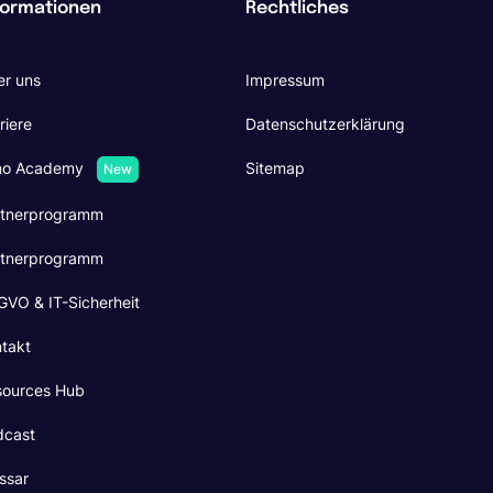
formationen
Rechtliches
r uns
Impressum
riere
Datenschutzerklärung
no Academy
Sitemap
New
rtnerprogramm
rtnerprogramm
VO & IT-Sicherheit
takt
sources Hub
dcast
ssar