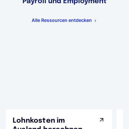
Payroll und Employment
Alle Ressourcen entdecken
Lohnkosten im
G