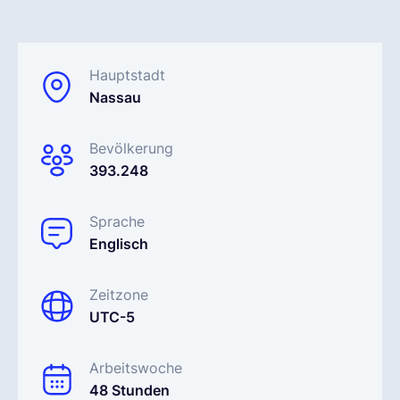
Deutsch
Hauptstadt
Nassau
Demo buchen
Bevölkerung
EOR & Payroll
393.248
Contractor Management
Sprache
Englisch
Zeitzone
UTC-5
Arbeitswoche
48 Stunden