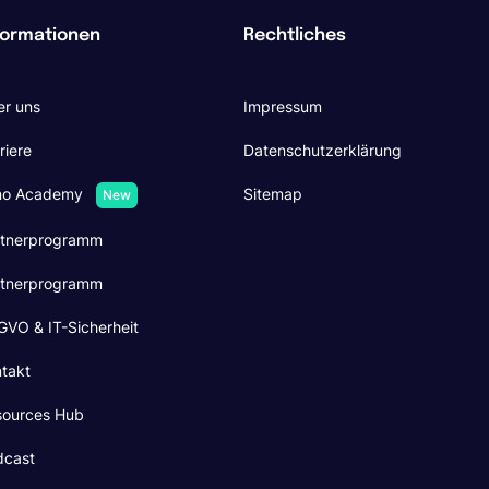
formationen
Rechtliches
r uns
Impressum
riere
Datenschutzerklärung
no Academy
Sitemap
New
rtnerprogramm
rtnerprogramm
VO & IT-Sicherheit
takt
sources Hub
dcast