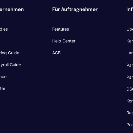
ternehmen
Für Auftragnehmer
In
dies
Features
Übe
Help Center
Kar
ring Guide
AGB
La
yroll Guide
Pa
ace
Pa
ter
DSG
Kon
Re
Po