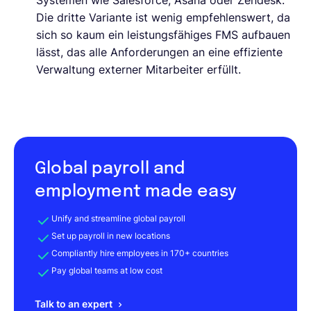
Systemen wie Salesforce, Asana oder Zendesk.
Die dritte Variante ist wenig empfehlenswert, da
sich so kaum ein leistungsfähiges FMS aufbauen
lässt, das alle Anforderungen an eine effiziente
Verwaltung externer Mitarbeiter erfüllt.
Global payroll and
employment made easy
Unify and streamline global payroll
Set up payroll in new locations
Compliantly hire employees in 170+ countries
Pay global teams at low cost
Talk to an expert